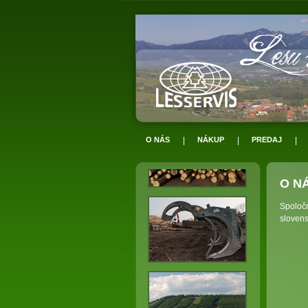
O NÁS
|
NÁKUP
|
PREDAJ
|
O N
Spoloč
sloven