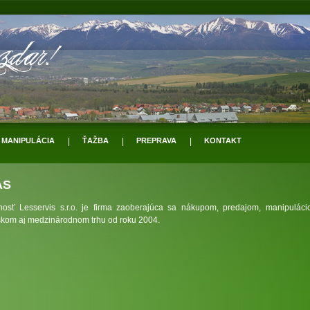
MANIPULÁCIA
|
ŤAŽBA
|
PREPRAVA
|
KONTAKT
ÁS
nosť Lesservis s.r.o. je firma zaoberajúca sa nákupom, predajom, manipulác
skom aj medzinárodnom trhu od roku 2004.